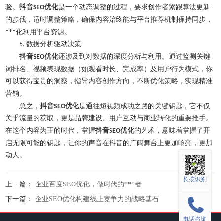
验。
抖音
优化
是一个动态调整的过程，要求创作者紧跟算法更新
SEO
的步伐，适时调整策略，确保内容始终能与平台推荐机制保持同步，
***化利用平台资源。
数据分析驱动决策
5.
抖音
优化
还涉及到对数据的深度分析与利用。通过监测关键
SEO
词排名、视频表现数据（如观看时长、完成率）及用户行为模式，你
可以获得宝贵的洞察，指导内容创作方向，不断优化策略，实现精准
营销。
总之，
抖音
优化
是通往短视频成功之路的关键钥匙，它不仅
SEO
关乎流量的获取，更是品牌建设、用户互动与商业转化的重要推手。
在这个内容为王的时代，掌握
抖音
优化
的艺术，意味着掌握了开
SEO
启无限可能的钥匙，让你的声音在抖音的广阔舞台上更加响亮，更加
动人。
长按识别
上一篇：
企业百度SEO优化，做时代的***者
下一篇：
企业SEO优化构建线上竞争力的战略基石
电话咨询