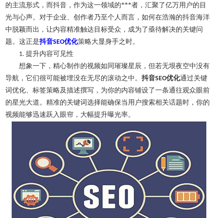
的主流形式，而抖音，作为这一领域的***者，汇聚了亿万用户的目
光与心声。对于企业、创作者乃至个人而言，如何在浩瀚的抖音海洋
中脱颖而出，让内容精准触达目标受众，成为了亟待解决的关键问
题。这正是
抖音
优化
策略大显身手之时。
SEO
提升内容可见性
1.
想象一下，精心制作的视频如同璀璨星辰，但若无垠夜空中没有
导航，它们很可能被埋没在无尽的滚动之中。
抖音
优化
通过关键
SEO
词优化、标签策略及描述撰写，为你的内容铺设了一条通往观众眼前
的星光大道。精准的关键词选择能确保当用户搜索相关话题时，你的
视频能够迅速跃入眼帘，大幅提升曝光率。