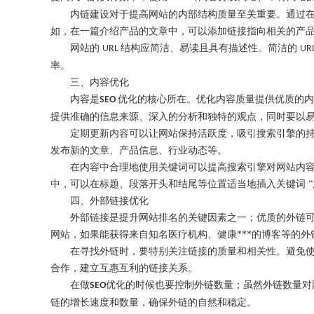
内链建设对于提高网站的内部结构质量至关重要。通过
如，在一篇介绍产品的文章中，可以添加链接指向相关的产
网站的
结构应简洁、易读且具有描述性。简洁的
URL
UR
率
。
三、内容优化
内容是
优化
的核心所在。优化内容质量提供优质的内
SEO
提供准确的信息来源、深入的分析和独特的观点，同时要以
定期更新内容可以让网站保持活跃度，吸引搜索引擎的
发布新的文章、产品信息、行业动态等。
在内容中合理地使用关键词可以提高搜索引擎对网站内
中，可以在标题、段落开头和结尾等位置适当地插入关键词
四、外部链接优化
外部链接是提升网站排名的关键因素之一
；
优质的外链
网站，如果能获得来自知名医疗机构、健康***的博客等的
在寻找外链时，要特别关注链接的质量和相关性。避免
合作，建立互惠互利的链接关系。
在做
优化
的时候也要
控制外链数量
；
虽然外链数量对
SEO
链的增长速度和数量，确保外链的自然和稳定。